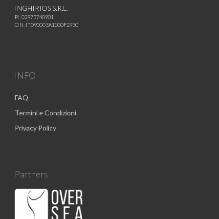
INGHIRIOS S.R.L.
P.I. 02973740901
CIN: IT090003A1000F2930
INFO
FAQ
Termini e Condizioni
Privacy Policy
Partners