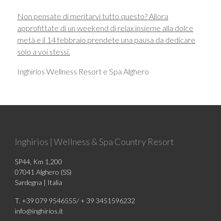
Non pensate di meritarvi tutto questo? Allora
approfittate di un weekend di relax insieme alla dolce
metà e il 14 febbraio prendete una pausa da dedicare
solo a voi stessi.
Inghirios Wellness Resort e Spa Alghero
Inghirios | Wellness & Spa Country Resort
SP44, Km 1,200
07041 Alghero (SS)
Sardegna | Italia
T. +39 079 9546555/ + 39 3451596232
info@inghirios.it