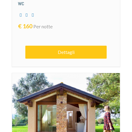
€
160
Per notte
Dettagli