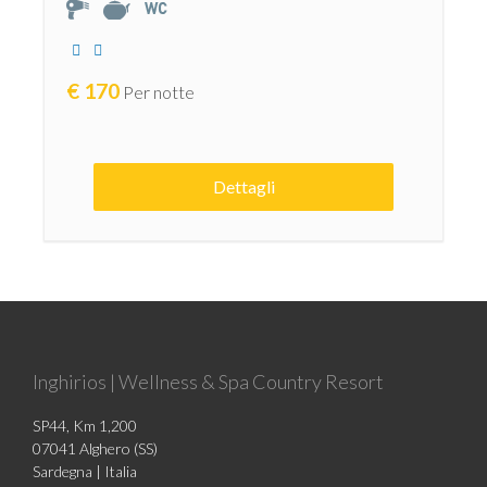
€
170
Per notte
Dettagli
Inghirios | Wellness & Spa Country Resort
SP44, Km 1,200
07041 Alghero (SS)
Sardegna | Italia