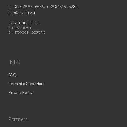
T. +39 079 9546555/ + 39 3451596232
info@inghirios.it
INGHIRIOS S.R.L.
P.I. 02973740901
CIN: IT090003A1000F2930
INFO
FAQ
Termini e Condizioni
Privacy Policy
Partners