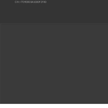
CIN: IT090003A1000F2930