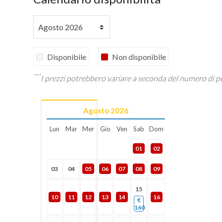
Disponibile
Non disponibile
***
I prezzi potrebbero variare a seconda del numero di p
Agosto
2026
Lun
Mar
Mer
Gio
Ven
Sab
Dom
01
02
03
04
05
06
07
08
09
15
10
11
12
13
14
16
€
160