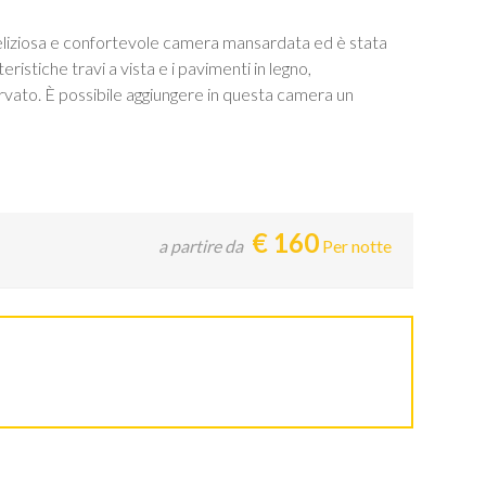
eliziosa e confortevole camera mansardata ed è stata
istiche travi a vista e i pavimenti in legno,
rvato. È possibile aggiungere in questa camera un
€
160
a partire da
Per notte