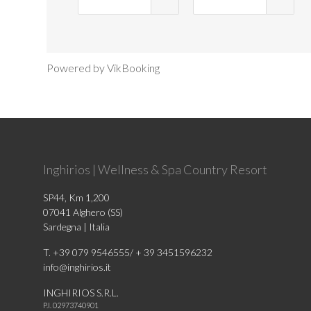
Powered by VikBooking
Inghirios | Wellness & Spa Country Resort
SP44, Km 1,200
07041 Alghero (SS)
Sardegna | Italia
T. +39 079 9546555/ + 39 3451596232
info@inghirios.it
INGHIRIOS S.R.L.
P.I. 02973740901