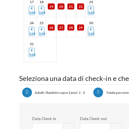
17
18
23
19
20
21
22
€
€
€
160
160
160
24
25
30
26
27
28
29
€
€
€
160
160
160
31
€
160
Seleziona una data di check-in e ch
Adulti / Bambini sopra 2 anni
1 - 3
Totale persone
Data Check-in
Data Check-out