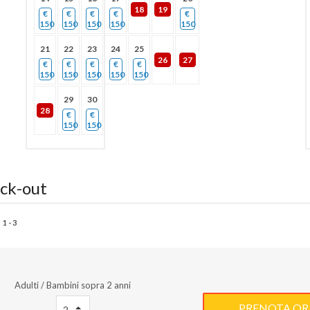
18
19
€
€
€
€
€
150
150
150
150
150
21
22
23
24
25
26
27
€
€
€
€
€
150
150
150
150
150
29
30
28
€
€
150
150
eck-out
1 - 3
Adulti / Bambini sopra 2 anni