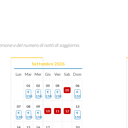
ersone e del numero di notti di soggiorno.
Settembre
2026
Lun
Mar
Mer
Gio
Ven
Sab
Dom
01
02
03
04
06
05
€
€
€
€
€
150
150
150
150
150
07
08
09
13
10
11
12
€
€
€
€
150
150
150
150
14
15
16
17
20