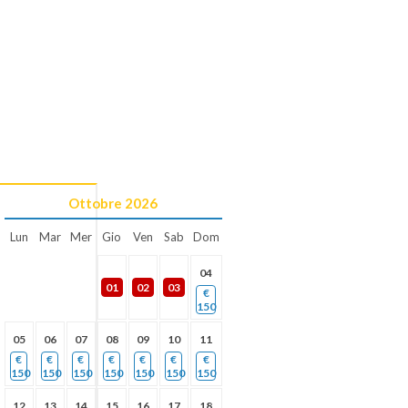
Ottobre
2026
Lun
Mar
Mer
Gio
Ven
Sab
Dom
04
01
02
03
€
150
05
06
07
08
09
10
11
€
€
€
€
€
€
€
150
150
150
150
150
150
150
12
13
14
15
16
17
18