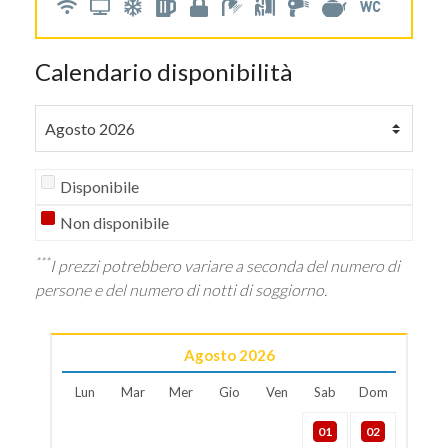
Calendario disponibilità
Disponibile
Non disponibile
***
I prezzi potrebbero variare a seconda del numero di
persone e del numero di notti di soggiorno.
Agosto
2026
Lun
Mar
Mer
Gio
Ven
Sab
Dom
01
02