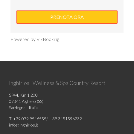
Powered by VikBooking
Inghirios | Wellness & Spa Country Resort
SP44, Km 1,200
07041 Alghero (SS)
Sardegna | Italia
T. +39 079 9546555/ + 39 3451596232
info@inghirios.it