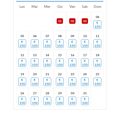
Lun
Mar
Mer
Gio
Ven
Sab
Dom
04
01
02
03
€
150
05
06
07
08
09
10
11
€
€
€
€
€
€
€
150
150
150
150
150
150
150
12
13
14
15
16
17
18
€
€
€
€
€
€
€
150
150
150
150
150
150
150
19
20
21
22
23
24
25
€
€
€
€
€
€
€
150
150
150
150
150
150
150
26
27
28
29
30
31
€
€
€
€
€
€
150
150
150
150
150
130