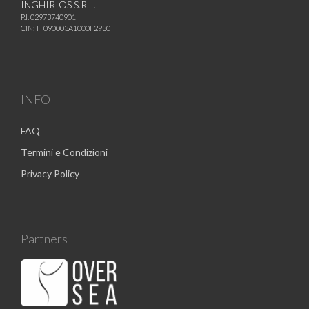
INGHIRIOS S.R.L.
P.I. 02973740901
CIN: IT090003A1000F2930
INFO
FAQ
Termini e Condizioni
Privacy Policy
Partners