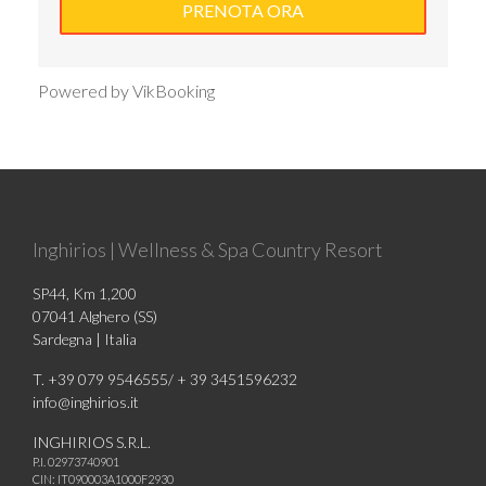
Powered by VikBooking
Inghirios | Wellness & Spa Country Resort
SP44, Km 1,200
07041 Alghero (SS)
Sardegna | Italia
T. +39 079 9546555/ + 39 3451596232
info@inghirios.it
INGHIRIOS S.R.L.
P.I. 02973740901
CIN: IT090003A1000F2930