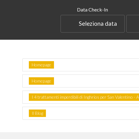
Data Check-In
Seleziona data
Homepage
Homepage
I 4 trattamenti imperdibili di Inghrios per San Valentino - 
Il Blog