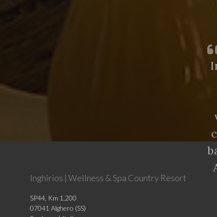
I
c
b
Inghirios | Wellness & Spa Country Resort
SP44, Km 1,200
07041 Alghero (SS)