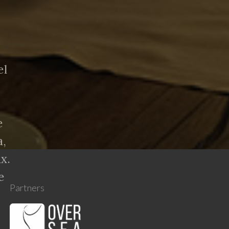
el
e
a,
x.
e
Partners