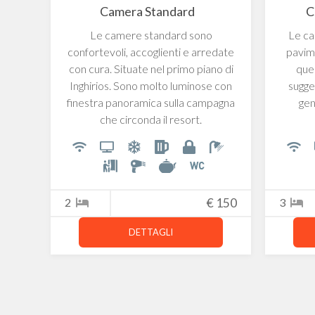
Camera Standard
C
Le camere standard sono
Le car
confortevoli, accoglienti e arredate
pavime
con cura. Situate nel primo piano di
que
Inghirios. Sono molto luminose con
sugge
finestra panoramica sulla campagna
gen
che circonda il resort.
2
€
150
3
DETTAGLI