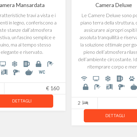
amera Mansardata
Camera Deluxe
atteristiche travi a vista e i
Le Camere Deluxe sono po
nti in legno, conferiscono a
piano terra della struttura, 
ste stanze dall’atmosfera
assicurare ai propri ospiti 
stiva, un fascino semplice e
assoluta tranquillità e riser
uino, ma al tempo stesso
la soluzione ottimale per g
elegante e riservato.
pieno dell’atmosfera rilas
dell’ambiente circostante. Id
ritemprare corpo e men
€
160
DETTAGLI
2
DETTAGLI