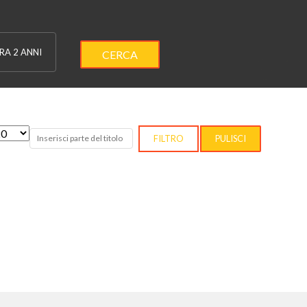
RA 2 ANNI
CERCA
sualizza #
Inserisci parte del titolo
FILTRO
PULISCI