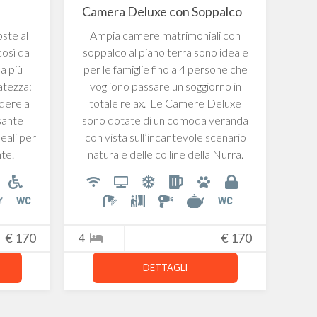
Camera Deluxe con Soppalco
ste al
Ampia camere matrimoniali con
Eleg
così da
soppalco al piano terra sono ideale
do
la più
per le famiglie fino a 4 persone che
vatezza:
vogliono passare un soggiorno in
g
odere a
totale relax. Le Camere Deluxe
dis
sante
sono dotate di un comoda veranda
eali per
con vista sull’incantevole scenario
te.
naturale delle colline della Nurra.
2
€
170
4
€
170
DETTAGLI