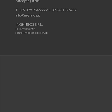
Sardegna | Italia
T. +39 079 9546555/ + 39 3451596232
info@inghirios.it
INGHIRIOS S.R.L.
P.I. 02973740901
CIN: IT090003A1000F2930